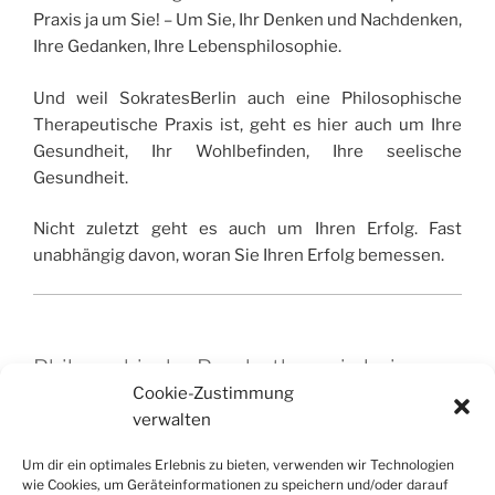
Praxis ja um Sie! – Um Sie, Ihr Denken und Nachdenken,
Ihre Gedanken, Ihre Lebensphilosophie.
Und weil SokratesBerlin auch eine Philosophische
Therapeutische Praxis ist, geht es hier auch um Ihre
Gesundheit, Ihr Wohlbefinden, Ihre seelische
Gesundheit.
Nicht zuletzt geht es auch um Ihren Erfolg. Fast
unabhängig davon, woran Sie Ihren Erfolg bemessen.
Philosophische Psychotherapie bei
Cookie-Zustimmung
SokratesBerlin
verwalten
Seit Sokrates, seit nahezu 2500 Jahren, konnte bzw.
Um dir ein optimales Erlebnis zu bieten, verwenden wir Technologien
könnte verstanden worden sein, dass eine verirrte und
wie Cookies, um Geräteinformationen zu speichern und/oder darauf