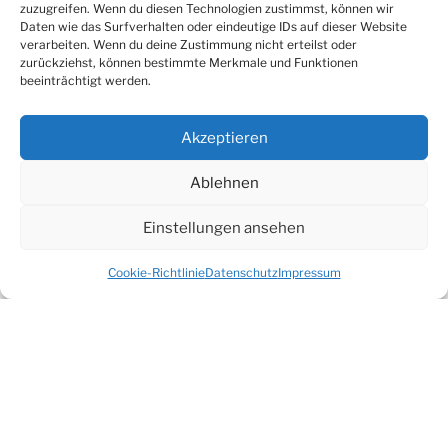
verwirrte, leidende Seele nur allzu oft das
zuzugreifen. Wenn du diesen Technologien zustimmst, können wir
schmerzhafte Ergebnis eines in Unordnung
Daten wie das Surfverhalten oder eindeutige IDs auf dieser Website
verarbeiten. Wenn du deine Zustimmung nicht erteilst oder
gebrachten Geistes, in Unordnung gebrachter
zurückziehst, können bestimmte Merkmale und Funktionen
Gedanken ist.
beeinträchtigt werden.
Akzeptieren
Was also läge näher, als
Ablehnen
die Gedanken konstruktiv neu zu ordnen
ungeklärte Fragen zu klären
Einstellungen ansehen
unausgesprochene Gefühle und unterdrückte
Intuitionen zur Sprache zu bringen?
Cookie-Richtlinie
Datenschutz
Impressum
Denn therapeutische Philosophie ist nichts anderes,
als die freundliche und aufrichtige Suche nach einem
ebenso freundlichen und aufrichtigen
Selbstverständnis.
Worauf sollten wir warten?